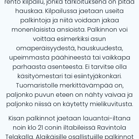
rento kilpailu, jonka tarkoituksena on pitää
hauskaa. Kilpailussa jaetaan useita
palkintoja ja niitä voidaan jakaa
monenlaisista ansioista. Palkinnon voi
voittaa esimerkiksi asun
omaperäisyydestä, hauskuudesta,
upeimmasta päähineestä tai vaikkapa
parhaasta asenteesta. Ei tarvitse olla
käsityömestari tai esiintyjäkonkari.
Tuomaristolle merkittävämpää on,
paljonko puvun eteen on nähty vaivaa ja
paljonko niissä on käytetty mielikuvitusta.
Kisan palkinnot jaetaan lauantai-iltana
noin klo 21 conin iltabileissä Ravintola
Telakalla. Alaikäisille osallistujille palkinnot