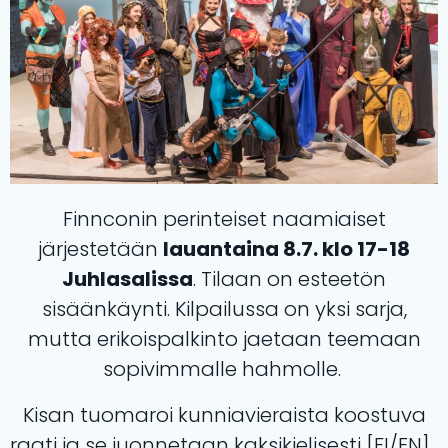
Finnconin perinteiset naamiaiset
järjestetään
lauantaina 8.7. klo 17-18
Juhlasalissa
. Tilaan on esteetön
sisäänkäynti. Kilpailussa on yksi sarja,
mutta erikoispalkinto jaetaan teemaan
sopivimmalle hahmolle.
Kisan tuomaroi kunniavieraista koostuva
raati ja se juonnetaan kaksikielisesti [FI/EN].