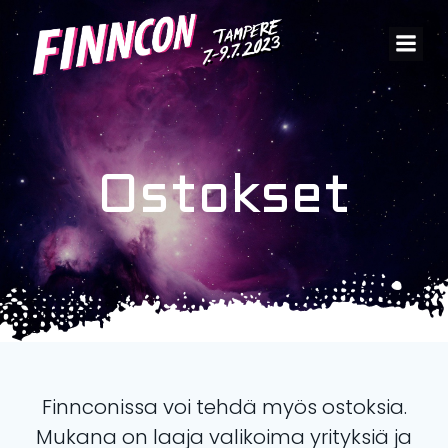
Skip
to
content
Ostokset
Finnconissa voi tehdä myös ostoksia.
Mukana on laaja valikoima yrityksiä ja